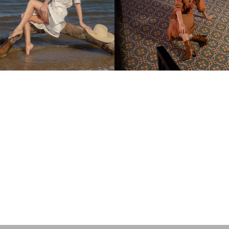
456
0
403
8