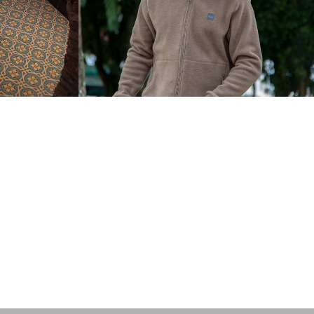
376
0