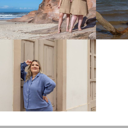
370
0
342
0