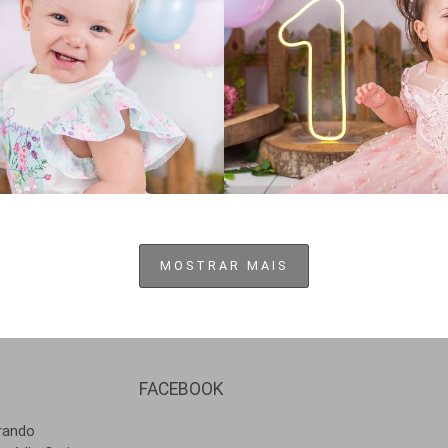
296
0
252
0
MOSTRAR MAIS
FACEBOOK
ando