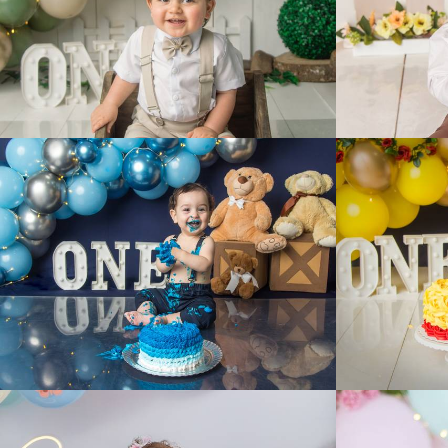
468
0
418
0