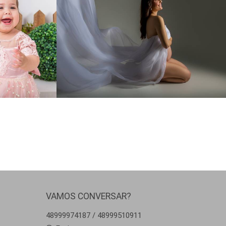
262
17
VAMOS CONVERSAR?
48999974187 / 48999510911