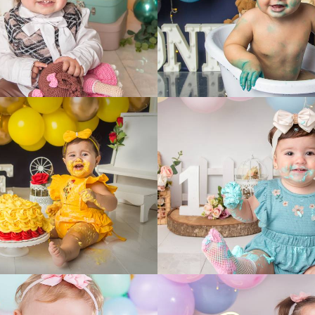
458
2
461
0
408
0
279
0