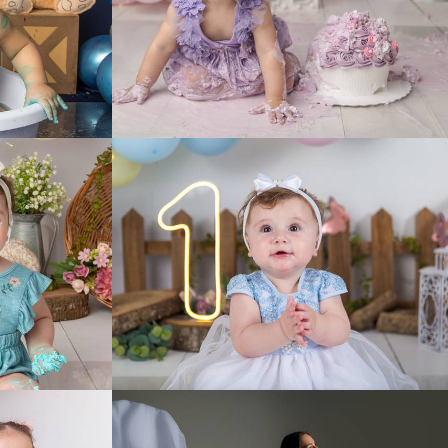
434
0
289
0