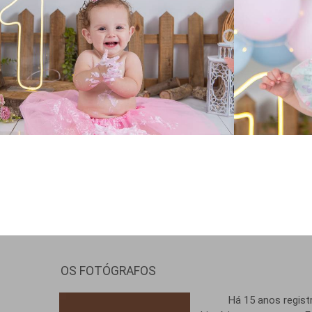
305
0
OS FOTÓGRAFOS
Há 15 anos registr