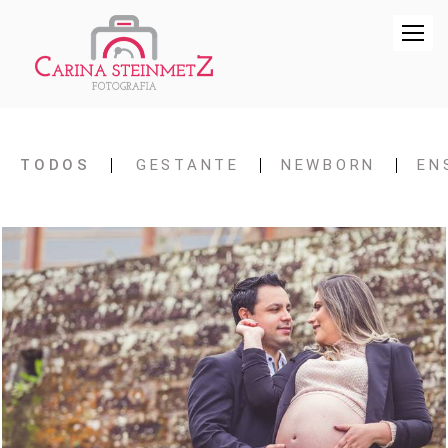
TODOS
GESTANTE
NEWBORN
EN
1527
22