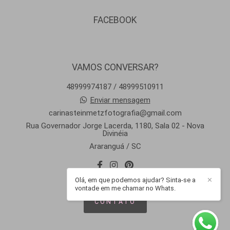
FACEBOOK
VAMOS CONVERSAR?
48999974187 / 48999510911
Enviar mensagem
carinasteinmetzfotografia@gmail.com
Rua Governador Jorge Lacerda, 1180, Sala 02 - Nova
Divinéia
Araranguá / SC
Olá, em que podemos ajudar? Sinta-se a
✕
vontade em me chamar no Whats.
CONTATO