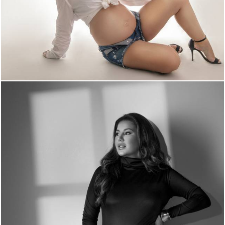
1253
14
534
0