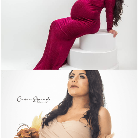
504
0
1137
0