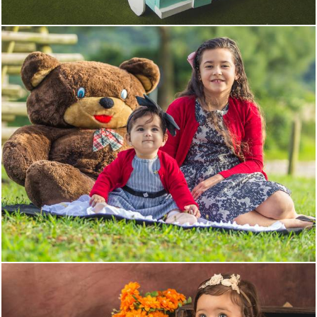
1377
28