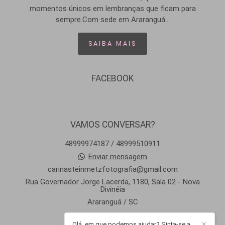
momentos únicos em lembranças que ficam para
sempre.Com sede em Araranguá...
SAIBA MAIS
FACEBOOK
VAMOS CONVERSAR?
48999974187 / 48999510911
Enviar mensagem
carinasteinmetzfotografia@gmail.com
Rua Governador Jorge Lacerda, 1180, Sala 02 - Nova
Divinéia
Araranguá / SC
Olá, em que podemos ajudar? Sinta-se a
✕