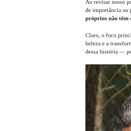
Ao revisar nosso po
de importância ou 
29
Curtir
próprios não têm 
Comentar
Claro, o foco princ
beleza e a transfor
dessa história — pe