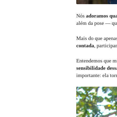
Nós
adoramos qua
além da pose — qu
Mais do que apenas
contada
, particip
Entendemos que mu
sensibilidade dess
importante: ela tor