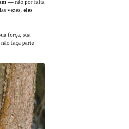
cem
— não por falta
das vezes,
eles
sua força, sua
 não faça parte