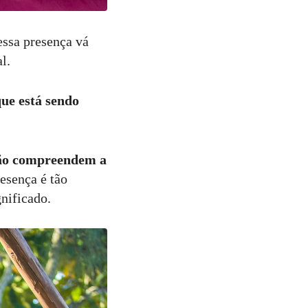
 essa presença vá
l.
que está sendo
não compreendem a
esença é tão
gnificado.