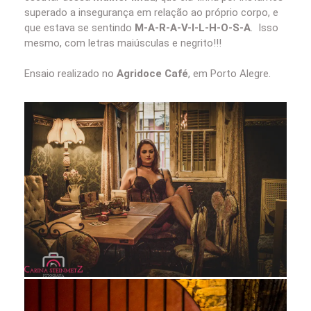
superado a insegurança em relação ao próprio corpo, e
que estava se sentindo
M-A-R-A-V-I-L-H-O-S-A
. Isso
mesmo, com letras maiúsculas e negrito!!!
Ensaio realizado no
Agridoce Café
, em Porto Alegre.