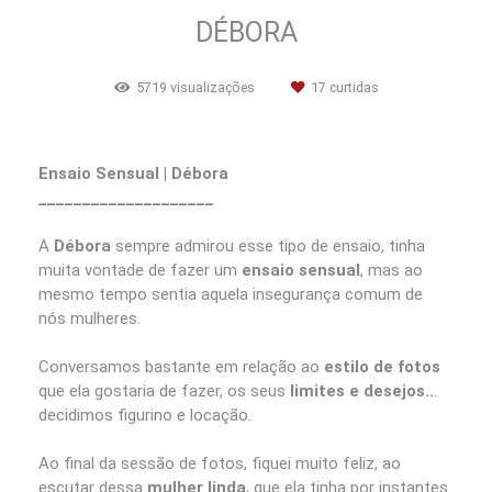
DÉBORA
5719
visualizações
17
curtidas
Ensaio Sensual | Déb
ora
____________________
A
Débora
sempre admirou esse tipo de ensaio, tinha
muita vontade de fazer um
ensaio sensual
, mas ao
mesmo tempo sentia aquela insegurança comum de
nós mulheres.
Conversamos bastante em relação ao
estilo de fotos
que ela gostaria de fazer, os seus
limites e desejos..
.
decidimos figurino e locação.
Ao final da sessão de fotos, fiquei muito feliz, ao
escutar dessa
mulher linda
, que ela tinha por instantes