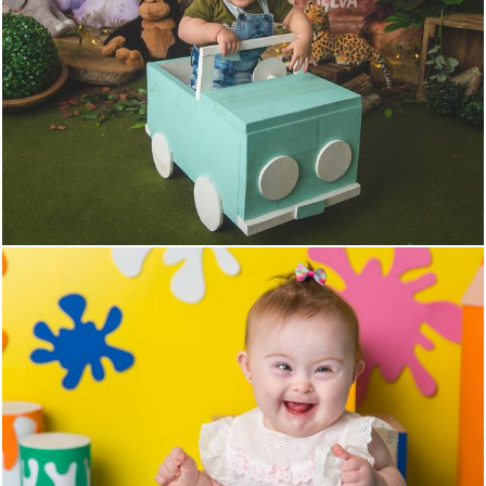
1054
0
1122
5