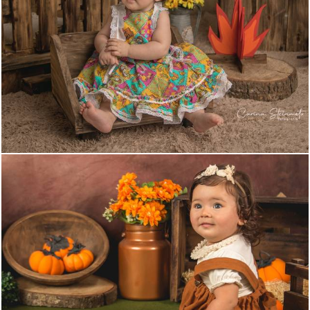
1359
0
697
0