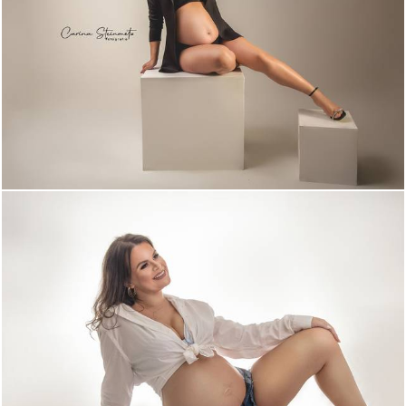
734
0
1254
14