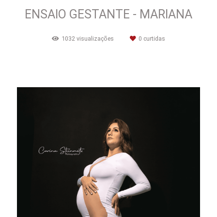
ENSAIO GESTANTE - MARIANA
1032
visualizações
0
curtidas