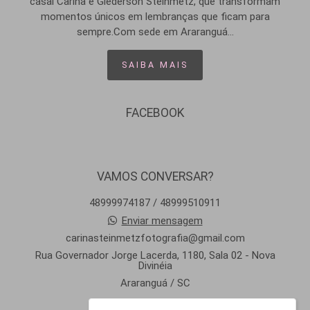
casal Carina e Glederson Steinmetz, que transformam
momentos únicos em lembranças que ficam para
sempre.Com sede em Araranguá...
SAIBA MAIS
FACEBOOK
VAMOS CONVERSAR?
48999974187 / 48999510911
Enviar mensagem
carinasteinmetzfotografia@gmail.com
Rua Governador Jorge Lacerda, 1180, Sala 02 - Nova
Divinéia
Araranguá / SC